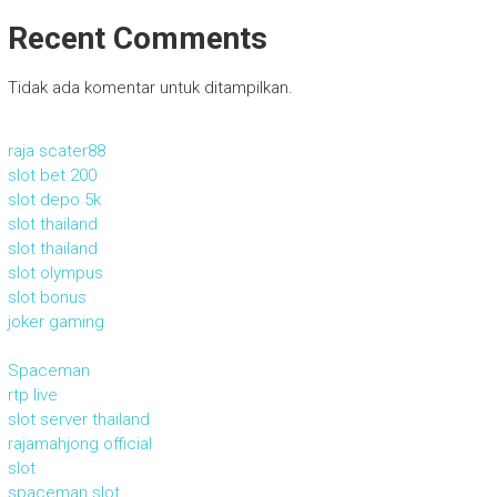
Recent Comments
Tidak ada komentar untuk ditampilkan.
raja scater88
slot bet 200
slot depo 5k
slot thailand
slot thailand
slot olympus
slot bonus
joker gaming
Spaceman
rtp live
slot server thailand
rajamahjong official
slot
spaceman slot