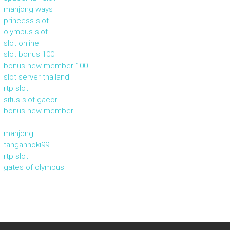
mahjong ways
princess slot
olympus slot
slot online
slot bonus 100
bonus new member 100
slot server thailand
rtp slot
situs slot gacor
bonus new member
mahjong
tanganhoki99
rtp slot
gates of olympus