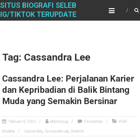
Skip
SITUS BIOGRAFI SELEB
to
IG/TIKTOK TERUPDATE
content
Tag: Cassandra Lee
Cassandra Lee: Perjalanan Karier
dan Kepribadian di Balik Bintang
Muda yang Semakin Bersinar
Februari 6, 2025
ebbntszug
0 Komentar
Profil
,
,
Biodata
Cassandra
Cassandra Lee
Sinetron