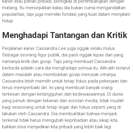
karier atau pilihan pribadi, seringkali di pertimbangkan dengan
matang. Itu menunjukkan kalau dia bukan cuma mengandalkan
popularitas, tapi juga memiliki fondasi yang kuat dalam menjalani
hidup.
Menghadapi Tantangan dan Kritik
Perjalanan karier Cassandra Lee juga nggak selalu mulus.
Sebagai seorang figur publik, dia pasti nggak lepas dari yang
namanya kritik dan gosip. Tapi yang membuat Cassandra
berbeda adalah cara dia menghadapi semua itu. Alih-alih terlarut
dalam masalah atau membiarkan gosip merusak citranya,
Cassandra lebih memilih untuk tetap fokus pada pekerjaan dan
terus memperbaiki diri. Ini yang membuat banyak orang
terkesan dengan ketangguhan dan kedewasaannya. Di dunia
yang penuh dengan tekanan dan sorotan media, tidak mudah
bagi seseorang untuk tetap tegar dan fokus seperti yang di
lakukan oleh Cassandra. Dia membuktikan bahwa menjadi
terkenal tidak harus mengubah kepribadian atau sikap kita,
bahkan bisa menjadikan kita pribadi yang lebih baik lagi.