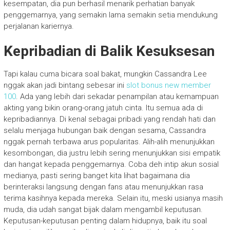
kesempatan, dia pun berhasil menarik perhatian banyak
penggemarnya, yang semakin lama semakin setia mendukung
perjalanan kariernya.
Kepribadian di Balik Kesuksesan
Tapi kalau cuma bicara soal bakat, mungkin Cassandra Lee
nggak akan jadi bintang sebesar ini
slot bonus new member
100
. Ada yang lebih dari sekadar penampilan atau kemampuan
akting yang bikin orang-orang jatuh cinta. Itu semua ada di
kepribadiannya. Di kenal sebagai pribadi yang rendah hati dan
selalu menjaga hubungan baik dengan sesama, Cassandra
nggak pernah terbawa arus popularitas. Alih-alih menunjukkan
kesombongan, dia justru lebih sering menunjukkan sisi empatik
dan hangat kepada penggemarnya. Coba deh intip akun sosial
medianya, pasti sering banget kita lihat bagaimana dia
berinteraksi langsung dengan fans atau menunjukkan rasa
terima kasihnya kepada mereka. Selain itu, meski usianya masih
muda, dia udah sangat bijak dalam mengambil keputusan.
Keputusan-keputusan penting dalam hidupnya, baik itu soal