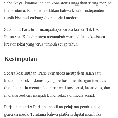
Sebaliknya, kualitas ide dan konsistensi unggahan sering menjadi
faktor utama. Paris membuktikan bahwa kreator independen
masih bisa berkembang di era digital modern.
Selain itu, Paris turut memperkaya variasi konten TikTok
Indonesia. Kehadirannya menambah warna dalam ekosistem
kreator lokal yang terus tumbuh setiap tahun.
Kesimpulan
Secara keseluruhan,
Paris Pernandes
merupakan salah satu
kreator TikTok Indonesia yang berhasil membangun identitas
digital kuat. Ia menunjukkan bahwa konsistensi, kreativitas, dan
interaksi audiens menjadi kunci sukses di media sosial.
Perjalanan karier Paris memberikan pelajaran penting bagi
generasi muda. Terutama bahwa platform digital membuka