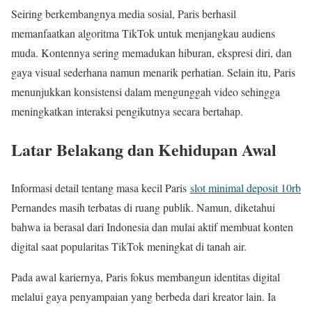
Seiring berkembangnya media sosial, Paris berhasil
memanfaatkan algoritma TikTok untuk menjangkau audiens
muda. Kontennya sering memadukan hiburan, ekspresi diri, dan
gaya visual sederhana namun menarik perhatian. Selain itu, Paris
menunjukkan konsistensi dalam mengunggah video sehingga
meningkatkan interaksi pengikutnya secara bertahap.
Latar Belakang dan Kehidupan Awal
Informasi detail tentang masa kecil Paris
slot minimal deposit 10rb
Pernandes masih terbatas di ruang publik. Namun, diketahui
bahwa ia berasal dari Indonesia dan mulai aktif membuat konten
digital saat popularitas TikTok meningkat di tanah air.
Pada awal kariernya, Paris fokus membangun identitas digital
melalui gaya penyampaian yang berbeda dari kreator lain. Ia