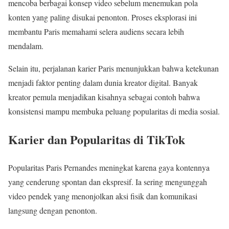
mencoba berbagai konsep video sebelum menemukan pola
konten yang paling disukai penonton. Proses eksplorasi ini
membantu Paris memahami selera audiens secara lebih
mendalam.
Selain itu, perjalanan karier Paris menunjukkan bahwa ketekunan
menjadi faktor penting dalam dunia kreator digital. Banyak
kreator pemula menjadikan kisahnya sebagai contoh bahwa
konsistensi mampu membuka peluang popularitas di media sosial.
Karier dan Popularitas di TikTok
Popularitas
Paris Pernandes
meningkat karena gaya kontennya
yang cenderung spontan dan ekspresif. Ia sering mengunggah
video pendek yang menonjolkan aksi fisik dan komunikasi
langsung dengan penonton.