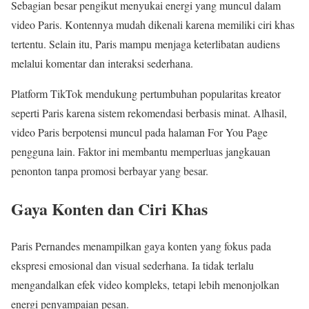
Sebagian besar pengikut menyukai energi yang muncul dalam
video Paris. Kontennya mudah dikenali karena memiliki ciri khas
tertentu. Selain itu, Paris mampu menjaga keterlibatan audiens
melalui komentar dan interaksi sederhana.
Platform TikTok mendukung pertumbuhan popularitas kreator
seperti Paris karena sistem rekomendasi berbasis minat. Alhasil,
video Paris berpotensi muncul pada halaman For You Page
pengguna lain. Faktor ini membantu memperluas jangkauan
penonton tanpa promosi berbayar yang besar.
Gaya Konten dan Ciri Khas
Paris Pernandes menampilkan gaya konten yang fokus pada
ekspresi emosional dan visual sederhana. Ia tidak terlalu
mengandalkan efek video kompleks, tetapi lebih menonjolkan
energi penyampaian pesan.