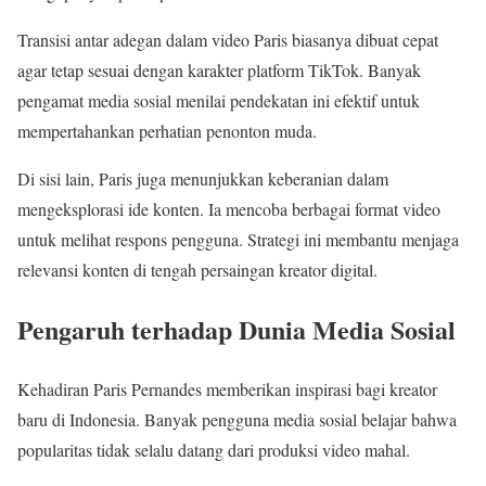
Transisi antar adegan dalam video Paris biasanya dibuat cepat
agar tetap sesuai dengan karakter platform TikTok. Banyak
pengamat media sosial menilai pendekatan ini efektif untuk
mempertahankan perhatian penonton muda.
Di sisi lain, Paris juga menunjukkan keberanian dalam
mengeksplorasi ide konten. Ia mencoba berbagai format video
untuk melihat respons pengguna. Strategi ini membantu menjaga
relevansi konten di tengah persaingan kreator digital.
Pengaruh terhadap Dunia Media Sosial
Kehadiran
Paris Pernandes
memberikan inspirasi bagi kreator
baru di Indonesia. Banyak pengguna media sosial belajar bahwa
popularitas tidak selalu datang dari produksi video mahal.