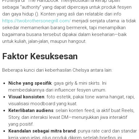
Profilnya di “The Handbook” menyebutkan ia kerap dipilih
sebagai “authority” yang dapat dipercaya untuk produk fesyen
dan gaya hidup (). Konten yang asli dan relatable dari info
https://twobrothersonegrill.com/
menjadi senjata utama: ia tidak
sekedar memamerkan barang bermerek, tapi menampilkan
bagaimana busana tersebut dipakai dalam keseharian—baik
untuk kuliah, jalan-jalan, maupun hangout.
Faktor Kesuksesan
Beberapa kunci dari keberhasilan Chelsya antara lain:
Niche yang spesifik
: gaya girly & mini skirts. Ini
membedakannya dari influencer fesyen umum.
Visual konsisten
: foto estetik, pakai tone warna hangat, rapi,
visualisasi moodboard yang kuat.
Keterlibatan audiens
: selain konten feed, ia aktif buat Reels,
Story, dan interaksi lewat DM—menunjukkan jiwa interaktif
yang positif.
Keandalan sebagai mitra brand
: punya rate card dan standar
kerja yang jelas, plus produk dikirim setelah briefing; ini