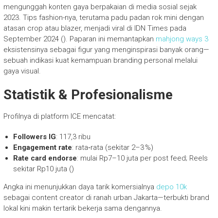
mengunggah konten gaya berpakaian di media sosial sejak
2023. Tips fashion-nya, terutama padu padan rok mini dengan
atasan crop atau blazer, menjadi viral di IDN Times pada
September 2024 (). Paparan ini memantapkan
mahjong ways 3
eksistensinya sebagai figur yang menginspirasi banyak orang—
sebuah indikasi kuat kemampuan branding personal melalui
gaya visual.
Statistik & Profesionalisme
Profilnya di platform ICE mencatat:
Followers IG
: 117,3 ribu
Engagement rate
: rata‑rata (sekitar 2–3 %)
Rate card endorse
: mulai Rp7–10 juta per post feed; Reels
sekitar Rp10 juta ()
Angka ini menunjukkan daya tarik komersialnya
depo 10k
sebagai content creator di ranah urban Jakarta—terbukti brand
lokal kini makin tertarik bekerja sama dengannya.