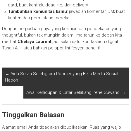
card, buat kontrak, deadline, dan delivery.
Tumbuhkan komunitas kamu
: jawablah komentar, DM; buat
konten dari permintaan mereka.
Dengan perpaduan gaya yang kekinian dan pendekatan yang
thoughtful, bukan tak mungkin dalam lima tahun ke depan kita
melihat
Chelsya Laurent
jadi salah satu ikon fashion digital
Tanah Air—atau bahkan pelopor lini fesyen sendiri!
←
Aida Selvia Selebgram Populer yang Bikin Media Sosial
Heboh
Awal Kehidupan & Latar Belakang Irene Suwandi
→
Tinggalkan Balasan
Alamat email Anda tidak akan dipublikasikan.
Ruas yang wajib