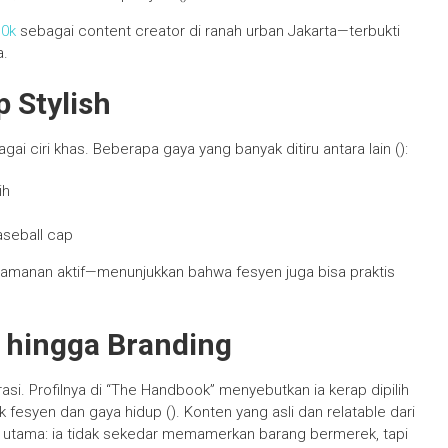
10k
sebagai content creator di ranah urban Jakarta—terbukti
a.
p Stylish
i ciri khas. Beberapa gaya yang banyak ditiru antara lain ():
ih
aseball cap
amanan aktif—menunjukkan bahwa fesyen juga bisa praktis
n hingga Branding
asi. Profilnya di “The Handbook” menyebutkan ia kerap dipilih
 fesyen dan gaya hidup (). Konten yang asli dan relatable dari
 utama: ia tidak sekedar memamerkan barang bermerek, tapi