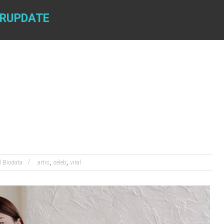
ERUPDATE
,
,
il Biodata
artis
seleb
viral