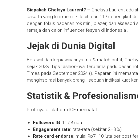
Siapakah Chelsya Laurent? –
Chelsya Laurent adala
Jakarta yang kini memiliki lebih dari 117 rb pengikut d
dengan fokus padanan rok mini, blazer, dan aksesori 
remaja dan calon influencer fesyen di Indonesia .
Jejak di Dunia Digital
Berawal dari kepiawaiannya mix & match outfit, Chel
sejak 2023. Tips fashion-nya, terutama padu padan rok
Times pada September 2024 (). Paparan ini memant
menginspirasi banyak orang—sebuah indikasi kuat ke
Statistik & Profesionalism
Profilnya di platform ICE mencatat:
Followers IG
: 117,3 ribu
Engagement rate
: rata‑rata (sekitar 2–3 %)
Rate card endorse
: mulai Rp7–10 juta per post fee