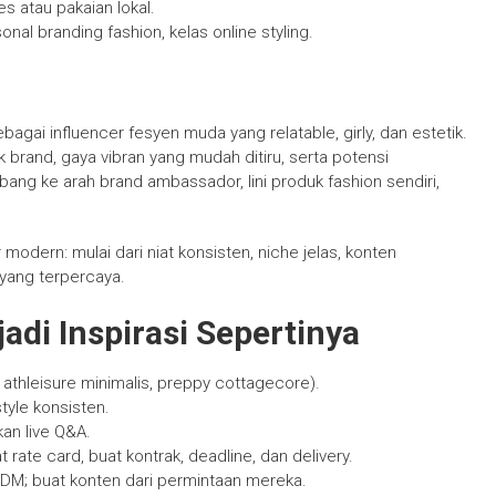
es atau pakaian lokal.
onal branding fashion, kelas online styling.
gai influencer fesyen muda yang relatable, girly, dan estetik.
brand, gaya vibran yang mudah ditiru, serta potensi
bang ke arah brand ambassador, lini produk fashion sendiri,
dern: mulai dari niat konsisten, niche jelas, konten
 yang terpercaya.
adi Inspirasi Sepertinya
 athleisure minimalis, preppy cottagecore).
tyle konsisten.
kan live Q&A.
at rate card, buat kontrak, deadline, dan delivery.
 DM; buat konten dari permintaan mereka.