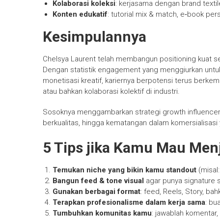
Kolaborasi koleksi
: kerjasama dengan brand textil
Konten edukatif
: tutorial mix & match, e‑book pers
Kesimpulannya
Chelsya Laurent telah membangun positioning kuat seba
Dengan statistik engagement yang menggiurkan untuk 
monetisasi kreatif, kariernya berpotensi terus berkem
atau bahkan kolaborasi kolektif di industri.
Sosoknya menggambarkan strategi growth influencer mo
berkualitas, hingga kematangan dalam komersialisasi
5 Tips jika Kamu Mau Menj
Temukan niche yang bikin kamu standout
(misal:
Bangun feed & tone visual
agar punya signature s
Gunakan berbagai format
: feed, Reels, Story, bah
Terapkan profesionalisme dalam kerja sama
: bu
Tumbuhkan komunitas kamu
: jawablah komentar,