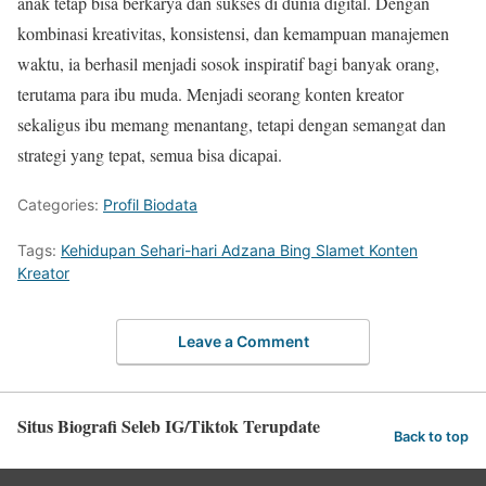
anak tetap bisa berkarya dan sukses di dunia digital. Dengan
kombinasi kreativitas, konsistensi, dan kemampuan manajemen
waktu, ia berhasil menjadi sosok inspiratif bagi banyak orang,
terutama para ibu muda. Menjadi seorang konten kreator
sekaligus ibu memang menantang, tetapi dengan semangat dan
strategi yang tepat, semua bisa dicapai.
Categories:
Profil Biodata
Tags:
Kehidupan Sehari-hari Adzana Bing Slamet Konten
Kreator
Leave a Comment
Situs Biografi Seleb IG/Tiktok Terupdate
Back to top