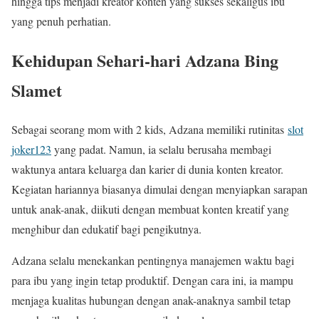
hingga tips menjadi kreator konten yang sukses sekaligus ibu
yang penuh perhatian.
Kehidupan Sehari-hari Adzana Bing
Slamet
Sebagai seorang mom with 2 kids, Adzana memiliki rutinitas
slot
joker123
yang padat. Namun, ia selalu berusaha membagi
waktunya antara keluarga dan karier di dunia konten kreator.
Kegiatan hariannya biasanya dimulai dengan menyiapkan sarapan
untuk anak-anak, diikuti dengan membuat konten kreatif yang
menghibur dan edukatif bagi pengikutnya.
Adzana selalu menekankan pentingnya manajemen waktu bagi
para ibu yang ingin tetap produktif. Dengan cara ini, ia mampu
menjaga kualitas hubungan dengan anak-anaknya sambil tetap