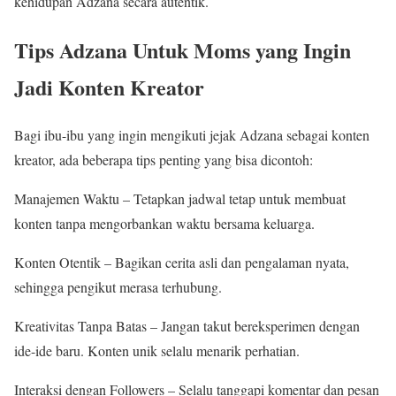
kehidupan Adzana secara autentik.
Tips Adzana Untuk Moms yang Ingin
Jadi Konten Kreator
Bagi ibu-ibu yang ingin mengikuti jejak Adzana sebagai konten
kreator, ada beberapa tips penting yang bisa dicontoh:
Manajemen Waktu – Tetapkan jadwal tetap untuk membuat
konten tanpa mengorbankan waktu bersama keluarga.
Konten Otentik – Bagikan cerita asli dan pengalaman nyata,
sehingga pengikut merasa terhubung.
Kreativitas Tanpa Batas – Jangan takut bereksperimen dengan
ide-ide baru. Konten unik selalu menarik perhatian.
Interaksi dengan Followers – Selalu tanggapi komentar dan pesan