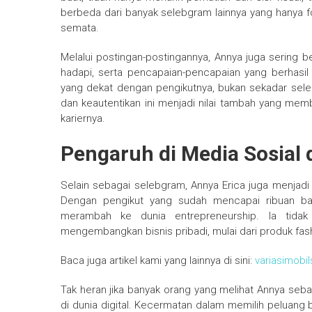
berbeda dari banyak selebgram lainnya yang hanya f
semata.
Melalui postingan-postingannya, Annya juga sering b
hadapi, serta pencapaian-pencapaian yang berhasil 
yang dekat dengan pengikutnya, bukan sekadar seleb
dan keautentikan ini menjadi nilai tambah yang memb
kariernya.
Pengaruh di Media Sosial 
Selain sebagai selebgram, Annya Erica juga menjadi
Dengan pengikut yang sudah mencapai ribuan bah
merambah ke dunia entrepreneurship. Ia tida
mengembangkan bisnis pribadi, mulai dari produk fash
Baca juga artikel kami yang lainnya di sini:
variasimobi
Tak heran jika banyak orang yang melihat Annya se
di dunia digital. Kecermatan dalam memilih peluang