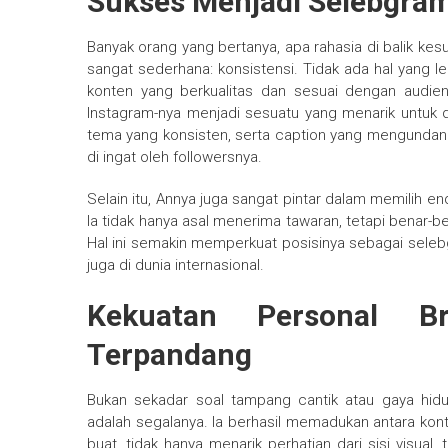
Sukses Menjadi Selebgra
Banyak orang yang bertanya, apa rahasia di balik ke
sangat sederhana: konsistensi. Tidak ada hal yang l
konten yang berkualitas dan sesuai dengan audie
Instagram-nya menjadi sesuatu yang menarik untuk d
tema yang konsisten, serta caption yang mengundan
di ingat oleh followersnya.
Selain itu, Annya juga sangat pintar dalam memilih
Ia tidak hanya asal menerima tawaran, tetapi benar-b
Hal ini semakin memperkuat posisinya sebagai seleb
juga di dunia internasional.
Kekuatan Personal B
Terpandang
Bukan sekadar soal tampang cantik atau gaya hi
adalah segalanya. Ia berhasil memadukan antara kont
buat, tidak hanya menarik perhatian dari sisi visual