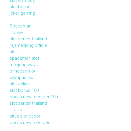
slot olympus
slot bonus
joker gaming
Spaceman
rtp live
slot server thailand
rajamahjong official
slot
spaceman slot
mahjong ways
princess slot
olympus slot
slot online
slot bonus 100
bonus new member 100
slot server thailand
rtp slot
situs slot gacor
bonus new member