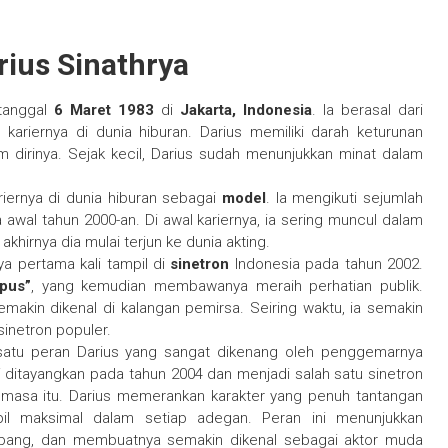
rius Sinathrya
 tanggal
6 Maret 1983
di
Jakarta, Indonesia
. Ia berasal dari
riernya di dunia hiburan. Darius memiliki darah keturunan
m dirinya. Sejak kecil, Darius sudah menunjukkan minat dalam
iernya di dunia hiburan sebagai
model
. Ia mengikuti sejumlah
a awal tahun 2000-an. Di awal kariernya, ia sering muncul dalam
akhirnya dia mulai terjun ke dunia akting.
ya pertama kali tampil di
sinetron
Indonesia pada tahun 2002.
pus”
, yang kemudian membawanya meraih perhatian publik.
makin dikenal di kalangan pemirsa. Seiring waktu, ia semakin
inetron populer.
atu peran Darius yang sangat dikenang oleh penggemarnya
ini ditayangkan pada tahun 2004 dan menjadi salah satu sinetron
 masa itu. Darius memerankan karakter yang penuh tantangan
pil maksimal dalam setiap adegan. Peran ini menunjukkan
bang, dan membuatnya semakin dikenal sebagai aktor muda