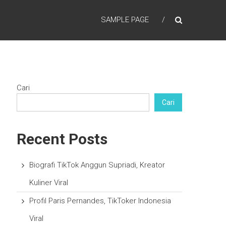
SAMPLE PAGE
Cari
Cari
Recent Posts
Biografi TikTok Anggun Supriadi, Kreator
Kuliner Viral
Profil Paris Pernandes, TikToker Indonesia
Viral