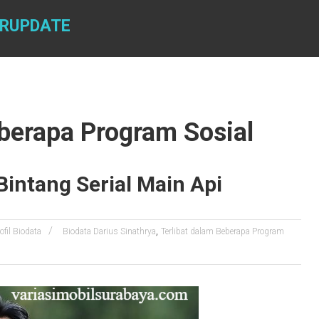
ERUPDATE
eberapa Program Sosial
Bintang Serial Main Api
,
ofil Biodata
Biodata Darius Sinathrya
Terlibat dalam Beberapa Program