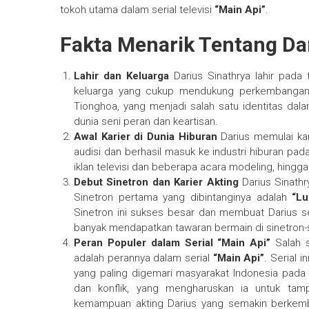
tokoh utama dalam serial televisi
“Main Api”
.
Fakta Menarik Tentang Da
Lahir dan Keluarga
Darius Sinathrya lahir pada
keluarga yang cukup mendukung perkembangan ka
Tionghoa, yang menjadi salah satu identitas dala
dunia seni peran dan keartisan.
Awal Karier di Dunia Hiburan
Darius memulai kar
audisi dan berhasil masuk ke industri hiburan pad
iklan televisi dan beberapa acara modeling, hingga 
Debut Sinetron dan Karier Akting
Darius Sinathr
Sinetron pertama yang dibintanginya adalah
“Lu
Sinetron ini sukses besar dan membuat Darius se
banyak mendapatkan tawaran bermain di sinetron-s
Peran Populer dalam Serial “Main Api”
Salah s
adalah perannya dalam serial
“Main Api”
. Serial 
yang paling digemari masyarakat Indonesia pada
dan konflik, yang mengharuskan ia untuk tam
kemampuan akting Darius yang semakin berkem