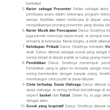
berbakat.
Karier sebagai Presenter
Selain sebagai aktor,
pembawa acara dalam beberapa program televis
lainnya. Keahlian dalam berbicara di depan umu
menjadikannya seorang presenter yang disukai ol
Karier Musik dan Pencapaian
Darius Sinathrya ti
juga pernah mencicipi dunia musik. Ia sempat mer
ternama di Indonesia. Meski begitu, ia lebih diken
Kehidupan Pribadi
Darius Sinathrya menikahi
Vi
anak. Darius dikenal sebagai sosok yang sangat 
sering tampil di depan publik, ia cukup jarang me
Pendidikan
Darius Sinathrya menempuh pend
Pendidikan yang ia jalani ini ternyata sangat m
sering berinteraksi dengan banyak orang. Keahl
membangun citra positif di dunia hiburan.
Cinta terhadap Dunia Olahraga
Darius dikenal s
dunia olahraga. Ia sering terlihat berolahraga di
seperti
basket
dan
futsal
. Selain itu, ia juga 
dengan alam.
Sosok yang Inspiratif
Darius Sinathrya dikenal s