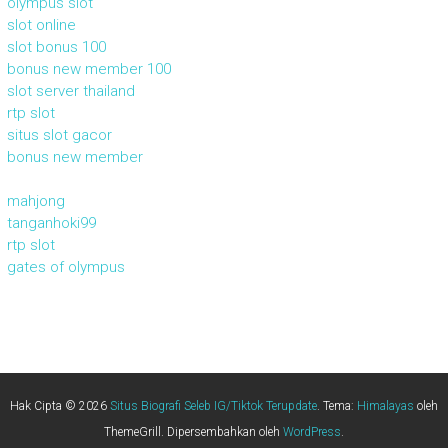
olympus slot
slot online
slot bonus 100
bonus new member 100
slot server thailand
rtp slot
situs slot gacor
bonus new member
mahjong
tanganhoki99
rtp slot
gates of olympus
Hak Cipta © 2026
Situs Biografi Seleb IG/Tiktok Terupdate
. Tema:
Himalayas
oleh
ThemeGrill. Dipersembahkan oleh
WordPress
.