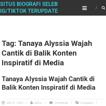
Skip
SITUS BIOGRAFI SELEB
to
IG/TIKTOK TERUPDATE
content
Tag: Tanaya Alyssia Wajah
Cantik di Balik Konten
Inspiratif di Media
Tanaya Alyssia Wajah Cantik di
Balik Konten Inspiratif di Media
Mei 31, 2025
admin
0 Komentar
Instagram