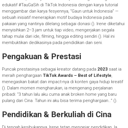
edukatif #TauGaSih di TikTok Indonesia dengan karya tutorial
menggambar dan karya fesyennya, “Gaun untuk Indonesia” —
sebuah inisiatif menerapkan motif budaya Indonesia pada
pakaian yang nantinya dilelang sebagai donasi (). Irene diketahui
menyisihkan 2–3 jam untuk tiap video, mengerjakan segala
tahap mulai dari ide, filming, hingga editing sendiri (). Hal ini
membuktikan dedikasinya pada pendidikan dan seni.
Pengakuan & Prestasi
Puncak prestasinya sebagai kreator datang pada
2023
saat ia
meraih penghargaan
TikTok Awards – Best of Lifestyle
,
menegaskan bakat dan impact-nya di konten gaya hidup kreatif
(). Dalam momen mengharukan, ia mengenang perjalanan
pribadi: “3 tahun lalu aku cuma anak broken home yang baru
pulang dari Cina. Tahun ini aku bisa terima penghargaan…” ().
Pendidikan & Berkuliah di Cina
Di tengah kesibukannya, Irene tetap mengejar pendidikan. Ia