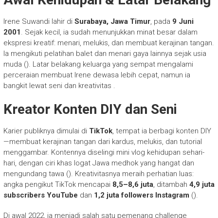
Irene Suwandi lahir di
Surabaya, Jawa Timur
, pada
9 Juni
2001
. Sejak kecil, ia sudah menunjukkan minat besar dalam
ekspresi kreatif: menari, melukis, dan membuat kerajinan tangan.
Ia mengikuti pelatihan balet dan menari gaya lainnya sejak usia
muda (). Latar belakang keluarga yang sempat mengalami
perceraian membuat Irene dewasa lebih cepat, namun ia
bangkit lewat seni dan kreativitas .
Kreator Konten DIY dan Seni
Karier publiknya dimulai di
TikTok
, tempat ia berbagi konten DIY
—membuat kerajinan tangan dari kardus, melukis, dan tutorial
menggambar. Kontennya diselingi mini vlog kehidupan sehari-
hari, dengan ciri khas logat Jawa medhok yang hangat dan
mengundang tawa (). Kreativitasnya meraih perhatian luas:
angka pengikut TikTok mencapai
8,5–8,6 juta
, ditambah
4,9 juta
subscribers YouTube
dan
1,2 juta followers Instagram
().
Di awal 2022, ia menjadi salah satu pemenang challenge