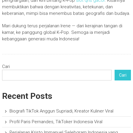
penghargaan, dan kini bintang K‑Pop
slot qris gacor
. Kisahnya
membuktikan bahwa dengan kreativitas, ketekunan, dan
keberanian, mimpi bisa menembus batas geografis dan budaya.
Mari dukung terus perjalanan Irene — dari kerajinan tangan di
kamar, ke panggung global K‑Pop. Semoga ia menjadi
kebanggaan generasi muda Indonesia!
Cari
Cari
Recent Posts
Biografi TikTok Anggun Supriadi, Kreator Kuliner Viral
Profil Paris Pernandes, TikToker Indonesia Viral
Perjalanan Kristo Immanuel Selebgram Indonesia yang