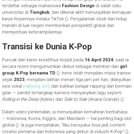
terdaftar sebagai mahasiswa
Fashion Design
di salah satu
universitas di
Tiongkok
, dan dikenal aktif menunjukkan kemajuan
karya fesyennya melalui TikTok (). Pengalaman studi dan hidup
mandiri di luar negeri memberikan perspektif global dan
memperluas keterampilannya.
Transisi ke Dunia K‑Pop
Puncak dari karier kreatifnya terjadi pada
16 April 2024
, saat ia
secara resmi mengumumkan debut sebagai member dari
girl
group K‑Pop bernama TD
(). Irene telah menjalani masa trainee
sejak
2023
, menjalani latihan menari tiga jam per hari, dilanjutkan
sesi vokal
mahjong slot
, dan bahkan belajar rapping dan bermain
gitar — sambil tertangkap kamera menyanyikan lagu seperti
Rolling in the Deep
(Adele) dan
Side to Side
(Ariana Grande) ().
Dalam video perkenalan, ia menunjukkan kemahiran berbahasa
— Indonesia, Korea, Inggris, dan Mandarin — hal penting bagi idol
global (). Ia juga menyatakan, “Aku bersyukur bisa jadi content
creator pertama dari Indonesia yang debut di industri K‑Pop” ().