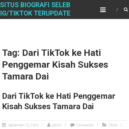
Skip
SITUS BIOGRAFI SELEB
to
IG/TIKTOK TERUPDATE
content
Tag: Dari TikTok ke Hati
Penggemar Kisah Sukses
Tamara Dai
Dari TikTok ke Hati Penggemar
Kisah Sukses Tamara Dai
September 13, 2025
admin
0 Komentar
Tiktok