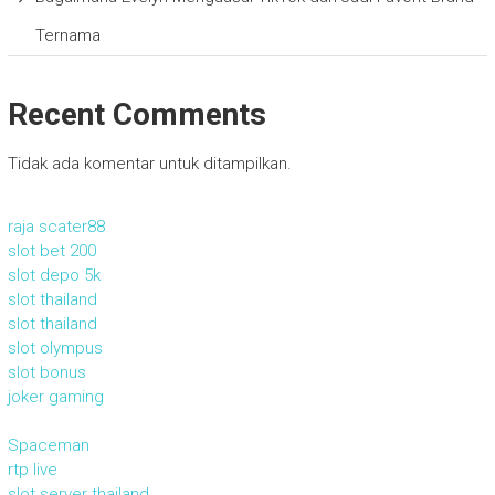
Ternama
Recent Comments
Tidak ada komentar untuk ditampilkan.
raja scater88
slot bet 200
slot depo 5k
slot thailand
slot thailand
slot olympus
slot bonus
joker gaming
Spaceman
rtp live
slot server thailand