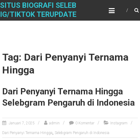
Skip
SITUS BIOGRAFI SELEB
to
IG/TIKTOK TERUPDATE
content
Tag: Dari Penyanyi Ternama
Hingga
Dari Penyanyi Ternama Hingga
Selebgram Pengaruh di Indonesia
Januari 7, 2025
admin
0 Komentar
Instagram
,
Dari Penyanyi Ternama Hingga
Selebgram Pengaruh di Indonesia