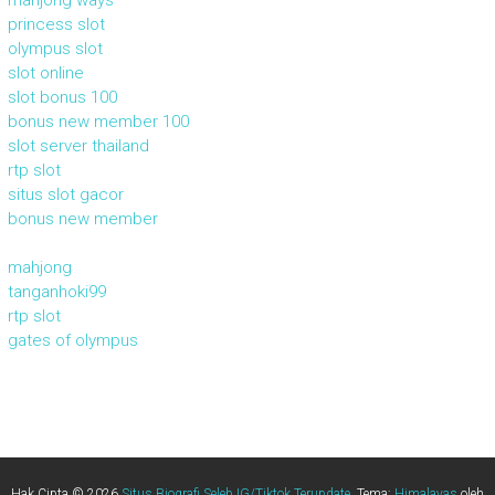
mahjong ways
princess slot
olympus slot
slot online
slot bonus 100
bonus new member 100
slot server thailand
rtp slot
situs slot gacor
bonus new member
mahjong
tanganhoki99
rtp slot
gates of olympus
Hak Cipta © 2026
Situs Biografi Seleb IG/Tiktok Terupdate
. Tema:
Himalayas
oleh