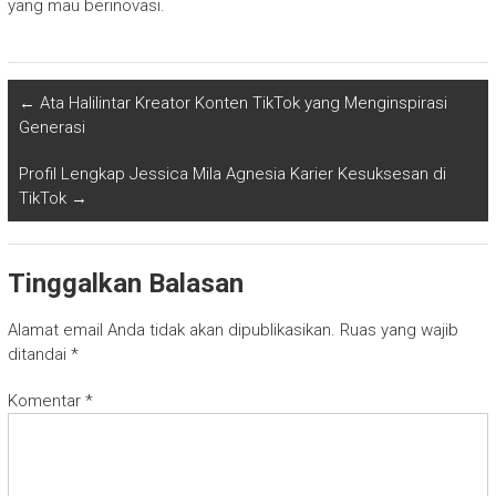
yang mau berinovasi.
←
Ata Halilintar Kreator Konten TikTok yang Menginspirasi
Generasi
Profil Lengkap Jessica Mila Agnesia Karier Kesuksesan di
TikTok
→
Tinggalkan Balasan
Alamat email Anda tidak akan dipublikasikan.
Ruas yang wajib
ditandai
*
Komentar
*