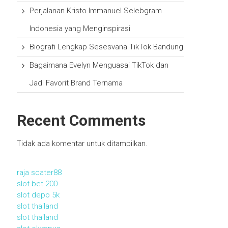
Perjalanan Kristo Immanuel Selebgram
Indonesia yang Menginspirasi
Biografi Lengkap Sesesvana TikTok Bandung
Bagaimana Evelyn Menguasai TikTok dan
Jadi Favorit Brand Ternama
Recent Comments
Tidak ada komentar untuk ditampilkan.
raja scater88
slot bet 200
slot depo 5k
slot thailand
slot thailand