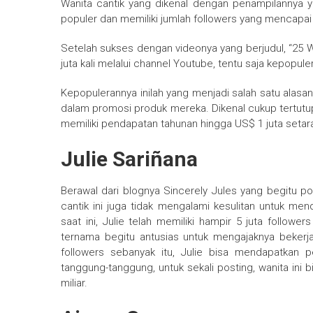
Wanita cantik yang dikenal dengan penampilannya y
populer dan memiliki jumlah followers yang mencapai l
Setelah sukses dengan videonya yang berjudul, “25 Wa
juta kali melalui channel Youtube, tentu saja kepopul
Kepopulerannya inilah yang menjadi salah satu alas
dalam promosi produk mereka. Dikenal cukup tertutup
memiliki pendapatan tahunan hingga US$ 1 juta setara
Julie Sariñana
Berawal dari blognya Sincerely Jules yang begitu pop
cantik ini juga tidak mengalami kesulitan untuk men
saat ini, Julie telah memiliki hampir 5 juta followe
ternama begitu antusias untuk mengajaknya beke
followers sebanyak itu, Julie bisa mendapatkan p
tanggung-tanggung, untuk sekali posting, wanita ini
miliar.