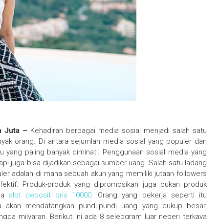
n Juta –
Kehadiran berbagai media sosial menjadi salah satu
k orang. Di antara sejumlah media sosial yang populer dan
tu yang paling banyak diminati. Penggunaan sosial media yang
tapi juga bisa dijadikan sebagai sumber uang. Salah satu ladang
ler adalah di mana sebuah akun yang memiliki jutaan followers
fektif. Produk-produk yang dipromosikan juga bukan produk
ama
slot deposit qris 10000
. Orang yang bekerja seperti itu
u akan mendatangkan pundi-pundi uang yang cukup besar,
gga milyaran. Berikut ini ada 8 selebgram luar negeri terkaya