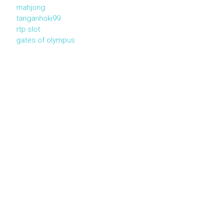
mahjong
tanganhoki99
rtp slot
gates of olympus