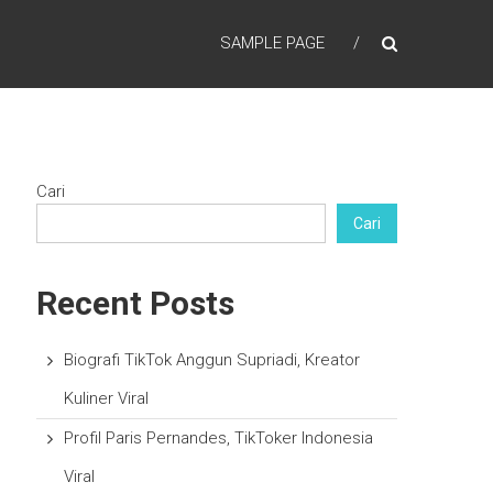
SAMPLE PAGE
Cari
Cari
Recent Posts
Biografi TikTok Anggun Supriadi, Kreator
Kuliner Viral
Profil Paris Pernandes, TikToker Indonesia
Viral