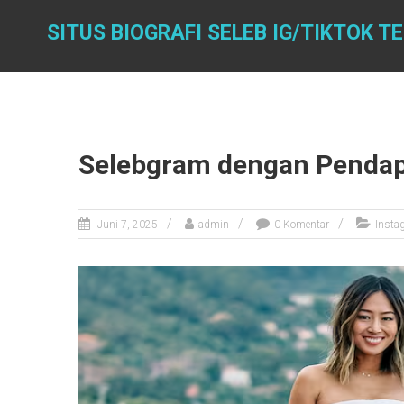
Skip
to
SITUS BIOGRAFI SELEB IG/TIKTOK T
content
Selebgram dengan Pendap
Juni 7, 2025
admin
0 Komentar
Insta