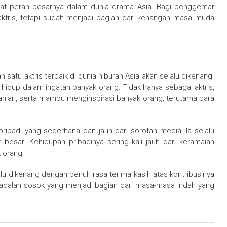
gat peran besarnya dalam dunia drama Asia. Bagi penggemar
aktris, tetapi sudah menjadi bagian dari kenangan masa muda
 satu aktris terbaik di dunia hiburan Asia akan selalu dikenang.
 hidup dalam ingatan banyak orang. Tidak hanya sebagai aktris,
anian, serta mampu menginspirasi banyak orang, terutama para
ribadi yang sederhana dan jauh dari sorotan media. Ia selalu
 besar. Kehidupan pribadinya sering kali jauh dari keramaian
k orang.
alu dikenang dengan penuh rasa terima kasih atas kontribusinya
a adalah sosok yang menjadi bagian dari masa-masa indah yang