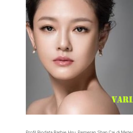
Profil Biodata Barbie Hsu, Pemeran Shan Cai di Meteo