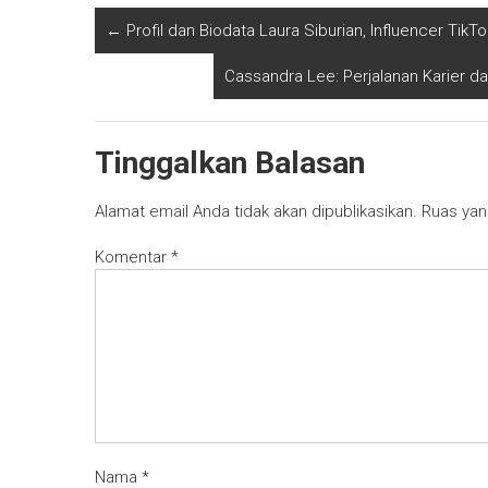
←
Profil dan Biodata Laura Siburian, Influencer TikT
Cassandra Lee: Perjalanan Karier d
Tinggalkan Balasan
Alamat email Anda tidak akan dipublikasikan.
Ruas yan
Komentar
*
Nama
*