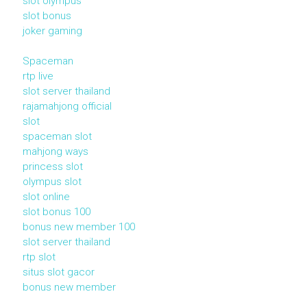
slot olympus
slot bonus
joker gaming
Spaceman
rtp live
slot server thailand
rajamahjong official
slot
spaceman slot
mahjong ways
princess slot
olympus slot
slot online
slot bonus 100
bonus new member 100
slot server thailand
rtp slot
situs slot gacor
bonus new member