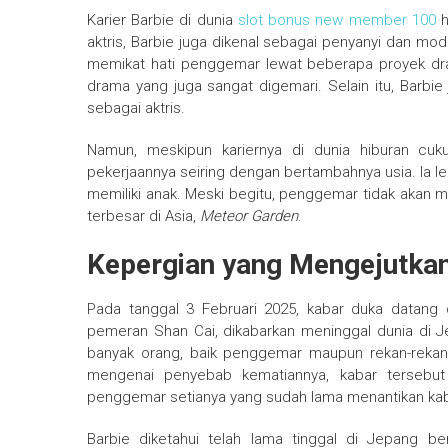
Karier Barbie di dunia
slot bonus new member 100
h
aktris, Barbie juga dikenal sebagai penyanyi dan m
memikat hati penggemar lewat beberapa proyek dra
drama yang juga sangat digemari. Selain itu, Barbie
sebagai aktris.
Namun, meskipun kariernya di dunia hiburan cuk
pekerjaannya seiring dengan bertambahnya usia. Ia le
memiliki anak. Meski begitu, penggemar tidak akan 
terbesar di Asia,
Meteor Garden
.
Kepergian yang Mengejutka
Pada tanggal 3 Februari 2025, kabar duka datang 
pemeran Shan Cai, dikabarkan meninggal dunia di 
banyak orang, baik penggemar maupun rekan-rekanny
mengenai penyebab kematiannya, kabar tersebut
penggemar setianya yang sudah lama menantikan kabar 
Barbie diketahui telah lama tinggal di Jepang b