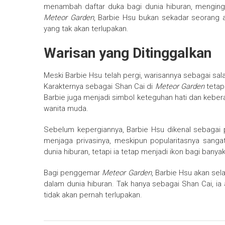
menambah daftar duka bagi dunia hiburan, mengin
Meteor Garden
, Barbie Hsu bukan sekadar seorang 
yang tak akan terlupakan.
Warisan yang Ditinggalkan
Meski Barbie Hsu telah pergi, warisannya sebagai salah
Karakternya sebagai Shan Cai di
Meteor Garden
tetap
Barbie juga menjadi simbol keteguhan hati dan keber
wanita muda.
Sebelum kepergiannya, Barbie Hsu dikenal sebagai p
menjaga privasinya, meskipun popularitasnya sangat
dunia hiburan, tetapi ia tetap menjadi ikon bagi banya
Bagi penggemar
Meteor Garden
, Barbie Hsu akan sel
dalam dunia hiburan. Tak hanya sebagai Shan Cai, i
tidak akan pernah terlupakan.