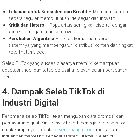
Tekanan untuk Konsisten dan Kreatif
– Membuat konten
secara reguler membutuhkan ide segar dan inovatif.
Kritik dan Haters
– Popularitas sering kali disertai dengan
komentar negatif atau kontroversi.
Perubahan Algoritma
– TikTok kerap memperbarui
sistemnya, yang mempengaruhi distribusi konten dan tingkat
keterlihatan video.
Seleb TikTok yang sukses biasanya memiliki kemampuan
adaptasi tinggi dan tetap berusaha relevan dalam perubahan
tren.
4. Dampak Seleb TikTok di
Industri Digital
Fenomena seleb TikTok telah mengubah cara promosi dan
pemasaran digital. Kini, banyak brand menggandeng kreator
untuk kampanye produk
server jepang gacor
, menjadikan
influencer marketing sebagai strategi utama. Selain itu,