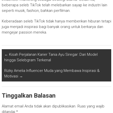
beberapa seleb TikTok telah melebarkan sayap ke industri lain
seperti musik, fashion, bahkan perfilman.
Keberadaan seleb TikTok tidak hanya memberikan hiburan tetapi
juga menjadi inspirasi bagi banyak orang untuk berkarya dan
mengejar passion mereka.
←
Kisah Perjalanan Karier Tania Ayu Siregar: Dari Model
hingga Selebgram Terkenal
Rizky Amelia Influencer Muda yang Membawa Inspirasi &
Motivasi
→
Tinggalkan Balasan
Alamat email Anda tidak akan dipublikasikan.
Ruas yang wajib
ditandai
*