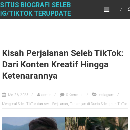
Skip
SITUS BIOGRAFI SELEB
to
IG/TIKTOK TERUPDATE
content
Kisah Perjalanan Seleb TikTok:
Dari Konten Kreatif Hingga
Ketenarannya
Mei 26, 2025
admin
0 Komentar
Instagram
,
Mengenal Seleb TikTok dan Awal Perjalanan
Tantangan di Dunia Selebgram TikTok