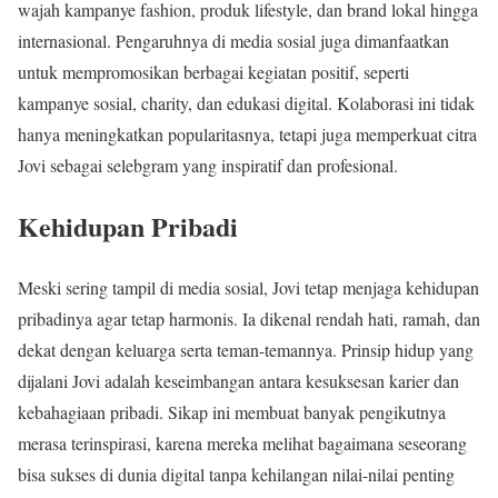
wajah kampanye fashion, produk lifestyle, dan brand lokal hingga
internasional. Pengaruhnya di media sosial juga dimanfaatkan
untuk mempromosikan berbagai kegiatan positif, seperti
kampanye sosial, charity, dan edukasi digital. Kolaborasi ini tidak
hanya meningkatkan popularitasnya, tetapi juga memperkuat citra
Jovi sebagai selebgram yang inspiratif dan profesional.
Kehidupan Pribadi
Meski sering tampil di media sosial, Jovi tetap menjaga kehidupan
pribadinya agar tetap harmonis. Ia dikenal rendah hati, ramah, dan
dekat dengan keluarga serta teman-temannya. Prinsip hidup yang
dijalani Jovi adalah keseimbangan antara kesuksesan karier dan
kebahagiaan pribadi. Sikap ini membuat banyak pengikutnya
merasa terinspirasi, karena mereka melihat bagaimana seseorang
bisa sukses di dunia digital tanpa kehilangan nilai-nilai penting