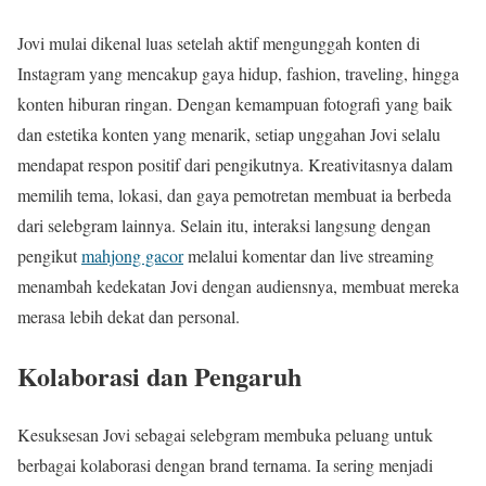
Jovi mulai dikenal luas setelah aktif mengunggah konten di
Instagram yang mencakup gaya hidup, fashion, traveling, hingga
konten hiburan ringan. Dengan kemampuan fotografi yang baik
dan estetika konten yang menarik, setiap unggahan Jovi selalu
mendapat respon positif dari pengikutnya. Kreativitasnya dalam
memilih tema, lokasi, dan gaya pemotretan membuat ia berbeda
dari selebgram lainnya. Selain itu, interaksi langsung dengan
pengikut
mahjong gacor
melalui komentar dan live streaming
menambah kedekatan Jovi dengan audiensnya, membuat mereka
merasa lebih dekat dan personal.
Kolaborasi dan Pengaruh
Kesuksesan Jovi sebagai selebgram membuka peluang untuk
berbagai kolaborasi dengan brand ternama. Ia sering menjadi