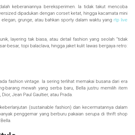
alah keberaniannya bereksperimen. Ia tidak takut mencoba
oversized dipadukan dengan corset ketat, hingga kacamata mini
y, elegan, grunge, atau bahkan sporty dalam waktu yang
rtp live
nik, layering tak biasa, atau detail fashion yang seolah “tidak
r-besar, topi balaclava, hingga jaket kulit lawas bergaya retro:
ada fashion vintage. Ia sering terlihat memakai busana dari era
ang-barang mewah yang serba baru, Bella justru memilih item
Dior, Jean Paul Gaultier, atau Prada.
keberlanjutan (sustainable fashion) dan kecermatannya dalam
banyak penggemar yang berburu pakaian serupa di thrift shop
Bella.