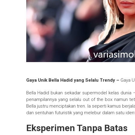
Gaya Unik Bella Hadid yang Selalu Trendy –
Gaya U
Bella Hadid bukan sekadar supermodel kelas dunia —
penampilannya yang selalu out of the box namun teta
Bella justru menciptakan tren. Ia seperti kamus berj
dan sentuhan futuristik yang melebur dalam satu ident
Eksperimen Tanpa Batas