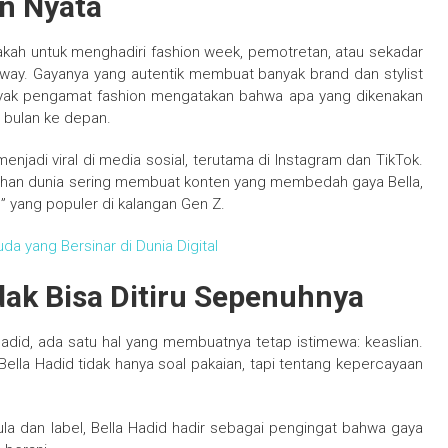
n Nyata
akah untuk menghadiri fashion week, pemotretan, atau sekadar
unway. Gayanya yang autentik membuat banyak brand dan stylist
nyak pengamat fashion mengatakan bahwa apa yang dikenakan
a bulan ke depan.
enjadi viral di media sosial, terutama di Instagram dan TikTok.
lahan dunia sering membuat konten yang membedah gaya Bella,
” yang populer di kalangan Gen Z.
uda yang Bersinar di Dunia Digital
dak Bisa Ditiru Sepenuhnya
did, ada satu hal yang membuatnya tetap istimewa: keaslian.
 Bella Hadid tidak hanya soal pakaian, tapi tentang kepercayaan
la dan label, Bella Hadid hadir sebagai pengingat bahwa gaya