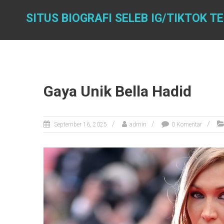
Skip
to
SITUS BIOGRAFI SELEB IG/TIKTOK T
content
Gaya Unik Bella Hadid
September 16, 2025
admin
0 Komentar