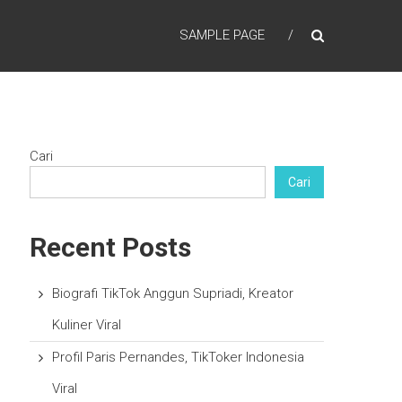
SAMPLE PAGE
Cari
Cari
Recent Posts
Biografi TikTok Anggun Supriadi, Kreator
Kuliner Viral
Profil Paris Pernandes, TikToker Indonesia
Viral