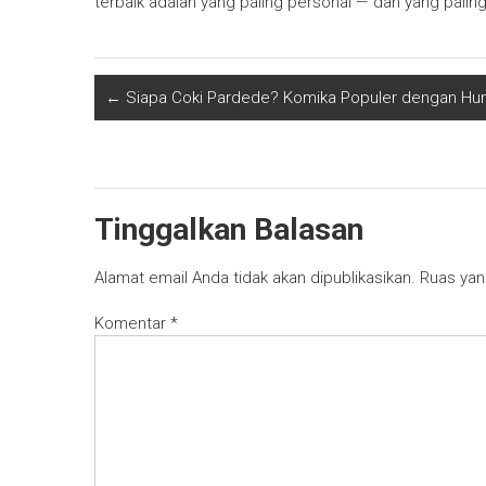
terbaik adalah yang paling personal — dan yang paling
←
Siapa Coki Pardede? Komika Populer dengan Humo
Tinggalkan Balasan
Alamat email Anda tidak akan dipublikasikan.
Ruas yan
Komentar
*