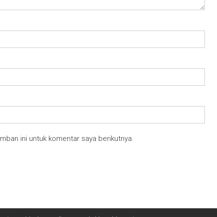
mban ini untuk komentar saya berikutnya.