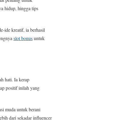
a hidup, hingga tips
ide kreatif, ia berhasil
dengnya
slot bonus
untuk
 hati. Ia kerap
 positif inilah yang
asi muda untuk berani
ebih dari sekadar influencer